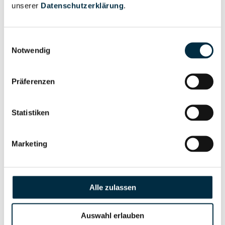
unserer
Datenschutzerklärung
.
Vollständiges
Gesellschafterstruktur
Unternehmensprofil
Einwilligungsauswahl
anfragen
Notwendig
Präferenzen
Vollständiges
Unternehmensnetzwerk
Unternehmensprofil
anfragen
Statistiken
Vollständiges
Marketing
Wirtschaftlich
Unternehmensprofil
Berechtigten Pfad
anfragen
Alle zulassen
Risikoinformationen
Auswahl erlauben