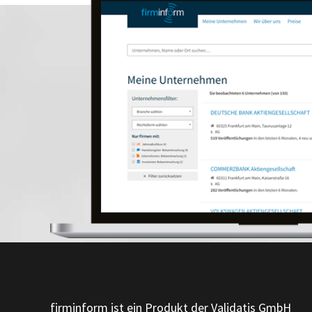
firminform ist ein Produkt der Validatis GmbH