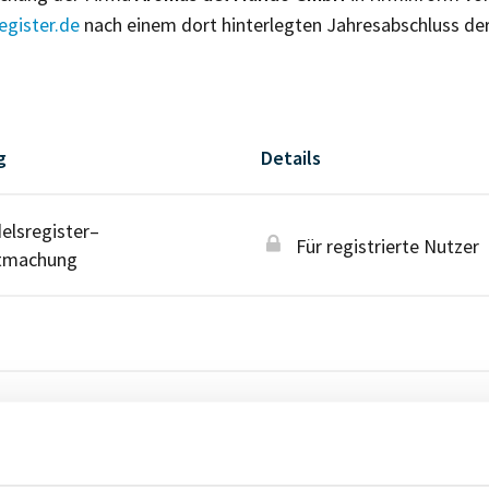
gister.de
nach einem dort hinterlegten Jahresabschluss de
g
Details
lsregister–
Für registrierte Nutzer
tmachung