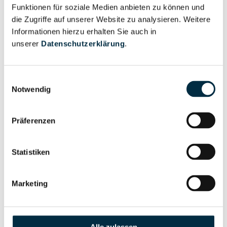
Unternehmensprofil
Funktionen für soziale Medien anbieten zu können und
Berechtigter
anfragen
die Zugriffe auf unserer Website zu analysieren. Weitere
Informationen hierzu erhalten Sie auch in
unserer
Datenschutzerklärung
.
Eigentums- und Kontrollstruktur
Einwilligungsauswahl
Notwendig
Vollständiges
Gesellschafterstruktur
Unternehmensprofil
Präferenzen
anfragen
Statistiken
Vollständiges
Unternehmensnetzwerk
Unternehmensprofil
Marketing
anfragen
Vollständiges
Wirtschaftlich