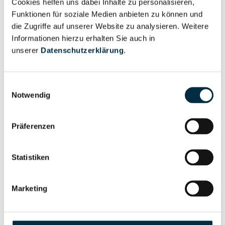
Cookies helfen uns dabei Inhalte zu personalisieren,
Vollständiges
Wirtschaftlich
Funktionen für soziale Medien anbieten zu können und
Unternehmensprofil
Berechtigter
die Zugriffe auf unserer Website zu analysieren. Weitere
anfragen
Informationen hierzu erhalten Sie auch in
unserer
Datenschutzerklärung
.
Eigentums- und Kontrollstruktur
Einwilligungsauswahl
Notwendig
Vollständiges
Gesellschafterstruktur
Unternehmensprofil
Präferenzen
anfragen
Statistiken
Vollständiges
Unternehmensnetzwerk
Unternehmensprofil
Marketing
anfragen