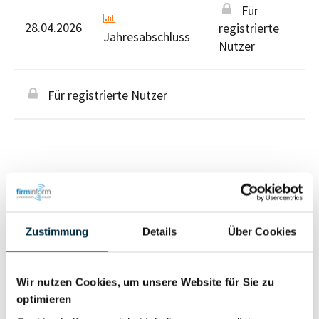
Für
28.04.2026
registrierte
Jahresabschluss
Nutzer
Für registrierte Nutzer
Personen im Unternehmen
Zustimmung
Details
Über Cookies
Für registrierte
Geschäftsführer (1)
Nutzer
Wir nutzen Cookies, um unsere Website für Sie zu
optimieren