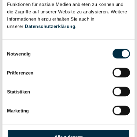
Unternehmensprofil
Funktionen für soziale Medien anbieten zu können und
Berechtigter
anfragen
die Zugriffe auf unserer Website zu analysieren. Weitere
Informationen hierzu erhalten Sie auch in
unserer
Datenschutzerklärung
.
Eigentums- und Kontrollstruktur
Einwilligungsauswahl
Notwendig
Vollständiges
Gesellschafterstruktur
Unternehmensprofil
Präferenzen
anfragen
Statistiken
Vollständiges
Unternehmensnetzwerk
Unternehmensprofil
Marketing
anfragen
Vollständiges
Wirtschaftlich