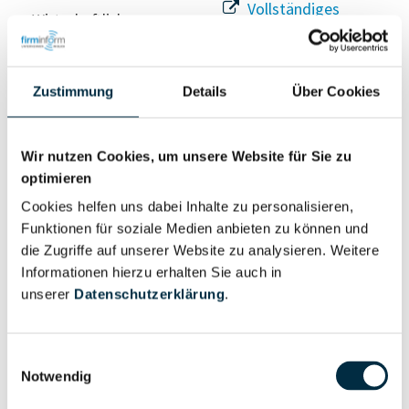
Vollständiges
Wirtschaftlich
Unternehmensprofil
Berechtigter
anfragen
Zustimmung
Details
Über Cookies
Eigentums- und Kontrollstruktur
Wir nutzen Cookies, um unsere Website für Sie zu
optimieren
Vollständiges
Cookies helfen uns dabei Inhalte zu personalisieren,
Gesellschafterstruktur
Unternehmensprofil
Funktionen für soziale Medien anbieten zu können und
anfragen
die Zugriffe auf unserer Website zu analysieren. Weitere
Informationen hierzu erhalten Sie auch in
unserer
Datenschutzerklärung
.
Vollständiges
Unternehmensnetzwerk
Unternehmensprofil
anfragen
Einwilligungsauswahl
Notwendig