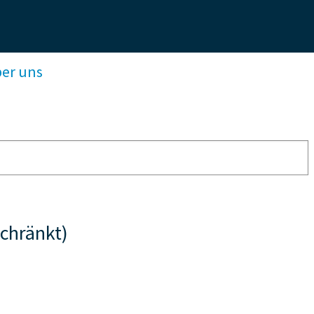
ber uns
chränkt)