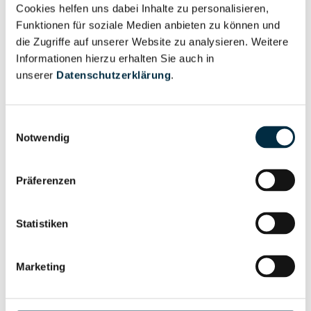
Cookies helfen uns dabei Inhalte zu personalisieren,
Vollständiges
Funktionen für soziale Medien anbieten zu können und
Wirtschaftlich
Unternehmensprofil
die Zugriffe auf unserer Website zu analysieren. Weitere
Berechtigten Pfad
anfragen
Informationen hierzu erhalten Sie auch in
unserer
Datenschutzerklärung
.
Risikoinformationen
Einwilligungsauswahl
Notwendig
Vollständiges
PEP- und
Präferenzen
Unternehmensprofil
Sanktionslistenstatus
anfragen
Statistiken
Vollständiges
Insolvenzinformationen
Marketing
Unternehmensprofil
anfragen