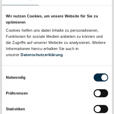
Vollständiges
Gesellschafterstruktur
Unternehmensprofil
anfragen
Wir nutzen Cookies, um unsere Website für Sie zu
optimieren
Cookies helfen uns dabei Inhalte zu personalisieren,
Vollständiges
Funktionen für soziale Medien anbieten zu können und
Unternehmensnetzwerk
Unternehmensprofil
die Zugriffe auf unserer Website zu analysieren. Weitere
anfragen
Informationen hierzu erhalten Sie auch in
unserer
Datenschutzerklärung
.
Vollständiges
Wirtschaftlich
Unternehmensprofil
Berechtigten Pfad
Einwilligungsauswahl
anfragen
Notwendig
Präferenzen
Risikoinformationen
Statistiken