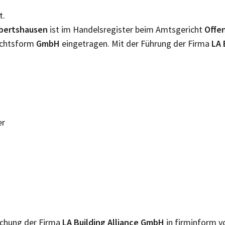
t.
bertshausen
ist im Handelsregister beim Amtsgericht
Offe
Rechtsform
GmbH
eingetragen. Mit der Führung der Firma
LA 
er
lichung der Firma
LA Building Alliance GmbH
in firminform v