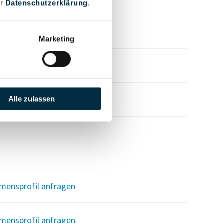
er
Datenschutzerklärung
.
mensprofil anfragen
Marketing
mensprofil anfragen
mensprofil anfragen
Alle zulassen
mensprofil anfragen
mensprofil anfragen