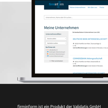
firminform ist ein Produkt der Validatis GmbH