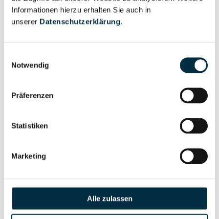
Informationen hierzu erhalten Sie auch in
unserer
Datenschutzerklärung
.
Eigentums- und Kontrollstruktur
Vollständiges
Einwilligungsauswahl
Notwendig
Gesellschafterstruktur
Unternehmensprofil
anfragen
Präferenzen
Vollständiges
Unternehmensnetzwerk
Unternehmensprofil
Statistiken
anfragen
Marketing
Vollständiges
Wirtschaftlich
Unternehmensprofil
Berechtigten Pfad
anfragen
Alle zulassen