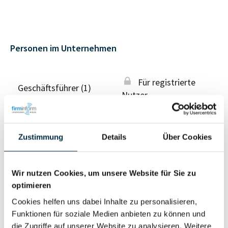
Personen im Unternehmen
Für registrierte
Geschäftsführer (1)
Nutzer
Für registrierte
Prokurist (1)
Zustimmung
Details
Über Cookies
Nutzer
Wir nutzen Cookies, um unsere Website für Sie zu
Vollständiges
Wirtschaftlich
optimieren
Unternehmensprofil
Berechtigter
Cookies helfen uns dabei Inhalte zu personalisieren,
anfragen
Funktionen für soziale Medien anbieten zu können und
die Zugriffe auf unserer Website zu analysieren. Weitere