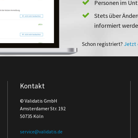
Personen im Un
Stets über Ände
informiert werd
Schon registriert?
Jetzt
Kontakt
© Validatis GmbH
Amsterdamer Str. 192
50735 Köln
service@validatis.de