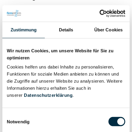
Zustimmung
Details
Über Cookies
Eigentums- und Kontrollstruktur
Wir nutzen Cookies, um unsere Website für Sie zu
optimieren
Vollständiges
Cookies helfen uns dabei Inhalte zu personalisieren,
Gesellschafterstruktur
Unternehmensprofil
Funktionen für soziale Medien anbieten zu können und
anfragen
die Zugriffe auf unserer Website zu analysieren. Weitere
Informationen hierzu erhalten Sie auch in
unserer
Datenschutzerklärung
.
Vollständiges
Unternehmensnetzwerk
Unternehmensprofil
anfragen
Einwilligungsauswahl
Notwendig