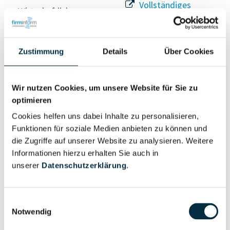
Vollständiges
Wirtschaftlich
Unternehmensprofil
Berechtigter
anfragen
Zustimmung
Details
Über Cookies
Eigentums- und Kontrollstruktur
Wir nutzen Cookies, um unsere Website für Sie zu
optimieren
Vollständiges
Cookies helfen uns dabei Inhalte zu personalisieren,
Gesellschafterstruktur
Unternehmensprofil
Funktionen für soziale Medien anbieten zu können und
anfragen
die Zugriffe auf unserer Website zu analysieren. Weitere
Informationen hierzu erhalten Sie auch in
unserer
Datenschutzerklärung
.
Vollständiges
Unternehmensnetzwerk
Unternehmensprofil
anfragen
Einwilligungsauswahl
Notwendig