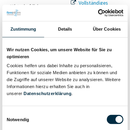
Vollständiges
Wirtschaftlich
Unternehmensprofil
Berechtigter
anfragen
Zustimmung
Details
Über Cookies
Eigentums- und Kontrollstruktur
Wir nutzen Cookies, um unsere Website für Sie zu
optimieren
Vollständiges
Cookies helfen uns dabei Inhalte zu personalisieren,
Gesellschafterstruktur
Unternehmensprofil
Funktionen für soziale Medien anbieten zu können und
anfragen
die Zugriffe auf unserer Website zu analysieren. Weitere
Informationen hierzu erhalten Sie auch in
unserer
Datenschutzerklärung
.
Vollständiges
Unternehmensnetzwerk
Unternehmensprofil
anfragen
Einwilligungsauswahl
Notwendig