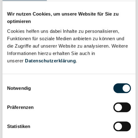
Personen im Unternehmen
Wir nutzen Cookies, um unsere Website für Sie zu
optimieren
Cookies helfen uns dabei Inhalte zu personalisieren,
Für registrierte
Geschäftsführer (1)
Funktionen für soziale Medien anbieten zu können und
Nutzer
die Zugriffe auf unserer Website zu analysieren. Weitere
Informationen hierzu erhalten Sie auch in
unserer
Datenschutzerklärung
.
Vollständiges
Wirtschaftlich
Unternehmensprofil
Berechtigter
anfragen
Einwilligungsauswahl
Notwendig
Präferenzen
Eigentums- und Kontrollstruktur
Statistiken
Vollständiges
Gesellschafterstruktur
Unternehmensprofil