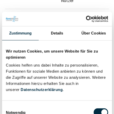
Nutzer
Vollständiges
Wirtschaftlich
Unternehmensprofil
Berechtigter
anfragen
Zustimmung
Details
Über Cookies
Wir nutzen Cookies, um unsere Website für Sie zu
Eigentums- und Kontrollstruktur
optimieren
Cookies helfen uns dabei Inhalte zu personalisieren,
Vollständiges
Funktionen für soziale Medien anbieten zu können und
Gesellschafterstruktur
die Zugriffe auf unserer Website zu analysieren. Weitere
Unternehmensprofil
Informationen hierzu erhalten Sie auch in
anfragen
unserer
Datenschutzerklärung
.
Vollständiges
Einwilligungsauswahl
Unternehmensnetzwerk
Unternehmensprofil
Notwendig