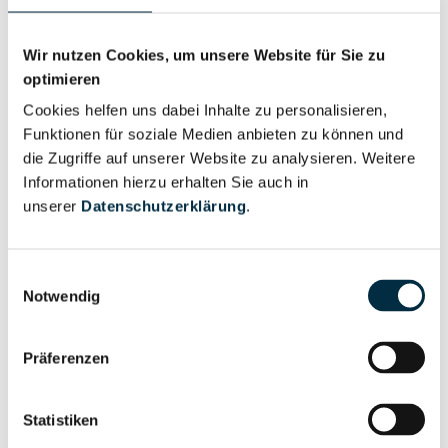
Für registrierte
Geschäftsführer (2)
Wir nutzen Cookies, um unsere Website für Sie zu
Nutzer
optimieren
Cookies helfen uns dabei Inhalte zu personalisieren,
Für registrierte
Funktionen für soziale Medien anbieten zu können und
Prokurist (2)
Nutzer
die Zugriffe auf unserer Website zu analysieren. Weitere
Informationen hierzu erhalten Sie auch in
unserer
Datenschutzerklärung
.
Vollständiges
Wirtschaftlich
Unternehmensprofil
Berechtigter
anfragen
Einwilligungsauswahl
Notwendig
Präferenzen
Eigentums- und Kontrollstruktur
Statistiken
Vollständiges