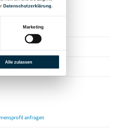
er
Datenschutzerklärung
.
mensprofil anfragen
Marketing
mensprofil anfragen
Alle zulassen
mensprofil anfragen
mensprofil anfragen