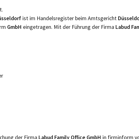
t.
üsseldorf
ist im Handelsregister beim Amtsgericht
Düsseld
orm
GmbH
eingetragen. Mit der Führung der Firma
Labud Fa
er
lichung der Firma
Labud Family Office GmbH
in firminform vo