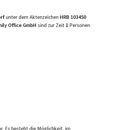
orf
unter dem Aktenzeichen
HRB
103450
mily Office GmbH
sind zur Zeit
1
Personen
r. Es besteht die Möglichkeit, im