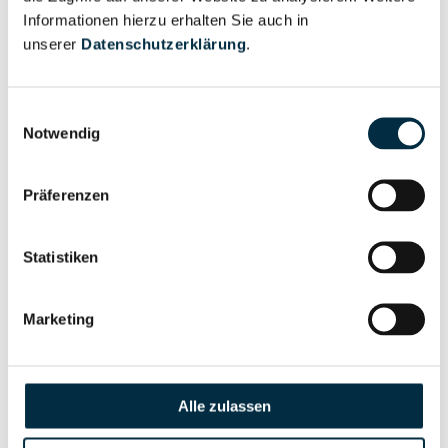
Informationen hierzu erhalten Sie auch in
unserer
Datenschutzerklärung
.
Eigentums- und Kontrollstruktur
Vollständiges
Einwilligungsauswahl
Notwendig
Gesellschafterstruktur
Unternehmensprofil
anfragen
Präferenzen
Vollständiges
Unternehmensnetzwerk
Unternehmensprofil
Statistiken
anfragen
Marketing
Vollständiges
Wirtschaftlich
Unternehmensprofil
Berechtigten Pfad
anfragen
Alle zulassen