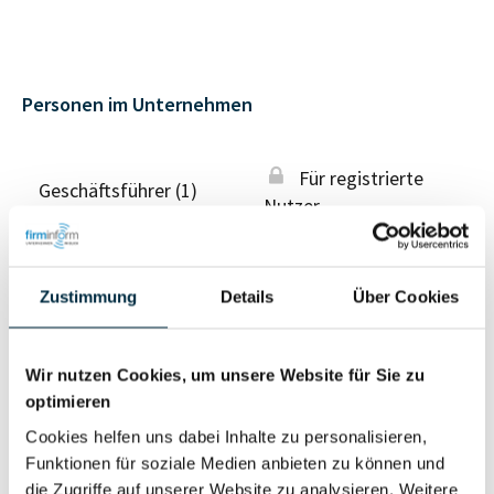
Personen im Unternehmen
Für registrierte
Geschäftsführer (1)
Nutzer
Für registrierte
Prokurist (2)
Zustimmung
Details
Über Cookies
Nutzer
Wir nutzen Cookies, um unsere Website für Sie zu
Vollständiges
Wirtschaftlich
optimieren
Unternehmensprofil
Berechtigter
Cookies helfen uns dabei Inhalte zu personalisieren,
anfragen
Funktionen für soziale Medien anbieten zu können und
die Zugriffe auf unserer Website zu analysieren. Weitere