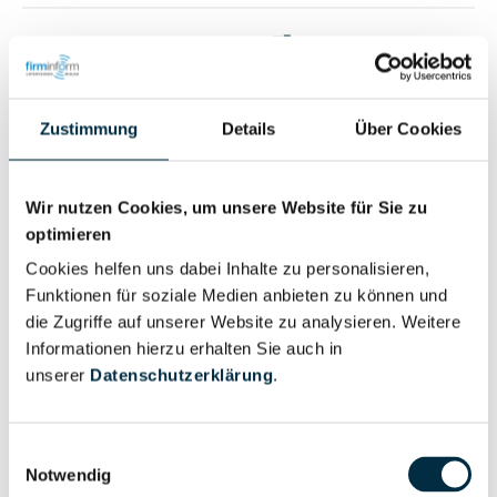
Vollständiges
Wirtschaftlich
Unternehmensprofil
Berechtigter
anfragen
Zustimmung
Details
Über Cookies
Eigentums- und Kontrollstruktur
Wir nutzen Cookies, um unsere Website für Sie zu
optimieren
Cookies helfen uns dabei Inhalte zu personalisieren,
Vollständiges
Funktionen für soziale Medien anbieten zu können und
Gesellschafterstruktur
Unternehmensprofil
die Zugriffe auf unserer Website zu analysieren. Weitere
anfragen
Informationen hierzu erhalten Sie auch in
unserer
Datenschutzerklärung
.
Vollständiges
Unternehmensnetzwerk
Unternehmensprofil
Einwilligungsauswahl
anfragen
Notwendig