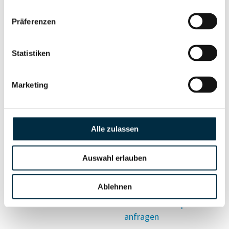
Vollständiges
Präferenzen
Wirtschaftlich
Unternehmensprofil
Berechtigten Pfad
anfragen
Statistiken
Marketing
Risikoinformationen
Alle zulassen
Vollständiges
PEP- und
Unternehmensprofil
Sanktionslistenstatus
anfragen
Auswahl erlauben
Ablehnen
Vollständiges
Insolvenzinformationen
Unternehmensprofil
anfragen