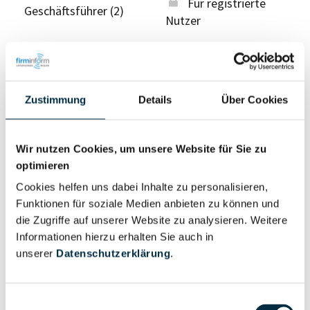
Für registrierte
Geschäftsführer (2)
Nutzer
Vollständiges
Wirtschaftlich
Unternehmensprofil
Berechtigter
Zustimmung
Details
Über Cookies
anfragen
Wir nutzen Cookies, um unsere Website für Sie zu
optimieren
Eigentums- und Kontrollstruktur
Cookies helfen uns dabei Inhalte zu personalisieren,
Funktionen für soziale Medien anbieten zu können und
Vollständiges
die Zugriffe auf unserer Website zu analysieren. Weitere
Gesellschafterstruktur
Unternehmensprofil
Informationen hierzu erhalten Sie auch in
anfragen
unserer
Datenschutzerklärung
.
Vollständiges
Einwilligungsauswahl