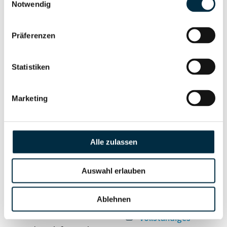
Unternehmensnetzwerk
Unternehmensprofil
Notwendig
anfragen
Präferenzen
Vollständiges
Wirtschaftlich
Unternehmensprofil
Statistiken
Berechtigten Pfad
anfragen
Marketing
Risikoinformationen
Alle zulassen
Vollständiges
PEP- und
Unternehmensprofil
Auswahl erlauben
Sanktionslistenstatus
anfragen
Ablehnen
Vollständiges