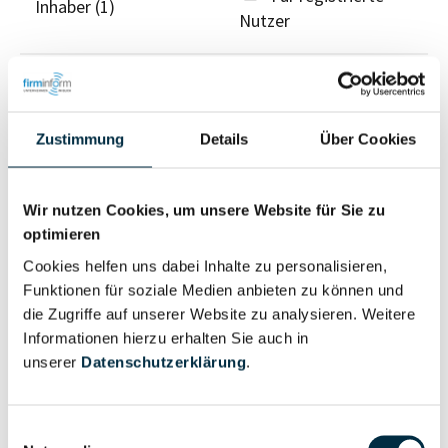
Inhaber (1)
Nutzer
Vollständiges
Wirtschaftlich
Unternehmensprofil
Berechtigter
anfragen
Zustimmung
Details
Über Cookies
Wir nutzen Cookies, um unsere Website für Sie zu
Eigentums- und Kontrollstruktur
optimieren
Cookies helfen uns dabei Inhalte zu personalisieren,
Funktionen für soziale Medien anbieten zu können und
Vollständiges
die Zugriffe auf unserer Website zu analysieren. Weitere
Gesellschafterstruktur
Unternehmensprofil
Informationen hierzu erhalten Sie auch in
anfragen
unserer
Datenschutzerklärung
.
Vollständiges
Einwilligungsauswahl
Unternehmensnetzwerk
Unternehmensprofil