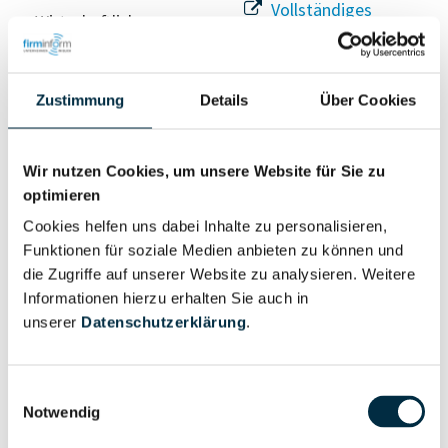
Vollständiges
Wirtschaftlich
Unternehmensprofil
Berechtigter
anfragen
Zustimmung
Details
Über Cookies
Eigentums- und Kontrollstruktur
Wir nutzen Cookies, um unsere Website für Sie zu
optimieren
Vollständiges
Cookies helfen uns dabei Inhalte zu personalisieren,
Gesellschafterstruktur
Unternehmensprofil
Funktionen für soziale Medien anbieten zu können und
anfragen
die Zugriffe auf unserer Website zu analysieren. Weitere
Informationen hierzu erhalten Sie auch in
unserer
Datenschutzerklärung
.
Vollständiges
Unternehmensnetzwerk
Unternehmensprofil
anfragen
Einwilligungsauswahl
Notwendig