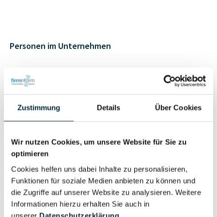
Personen im Unternehmen
Für registrierte
Geschäftsführer (1)
Nutzer
Zustimmung
Details
Über Cookies
Vollständiges
Wirtschaftlich
Unternehmensprofil
Berechtigter
Wir nutzen Cookies, um unsere Website für Sie zu
anfragen
optimieren
Cookies helfen uns dabei Inhalte zu personalisieren,
Funktionen für soziale Medien anbieten zu können und
die Zugriffe auf unserer Website zu analysieren. Weitere
Eigentums- und Kontrollstruktur
Informationen hierzu erhalten Sie auch in
unserer
Datenschutzerklärung
.