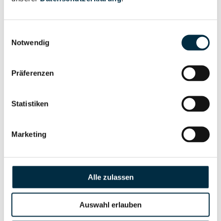
Vollständiges
Gesellschafterstruktur
Unternehmensprofil
Einwilligungsauswahl
anfragen
Notwendig
Vollständiges
Präferenzen
Unternehmensnetzwerk
Unternehmensprofil
anfragen
Statistiken
Vollständiges
Wirtschaftlich
Marketing
Unternehmensprofil
Berechtigten Pfad
anfragen
Alle zulassen
Risikoinformationen
Auswahl erlauben