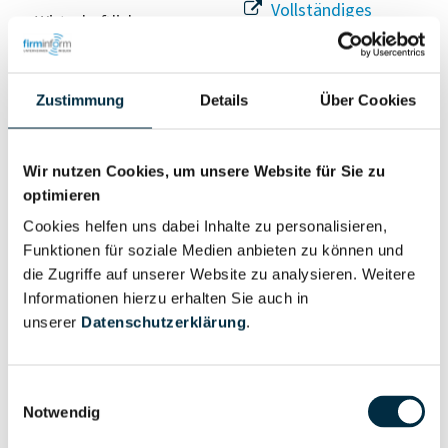
Vollständiges
Wirtschaftlich
Unternehmensprofil
Berechtigter
anfragen
Zustimmung
Details
Über Cookies
Eigentums- und Kontrollstruktur
Wir nutzen Cookies, um unsere Website für Sie zu
optimieren
Vollständiges
Cookies helfen uns dabei Inhalte zu personalisieren,
Gesellschafterstruktur
Unternehmensprofil
Funktionen für soziale Medien anbieten zu können und
anfragen
die Zugriffe auf unserer Website zu analysieren. Weitere
Informationen hierzu erhalten Sie auch in
unserer
Datenschutzerklärung
.
Vollständiges
Unternehmensnetzwerk
Unternehmensprofil
anfragen
Einwilligungsauswahl
Notwendig