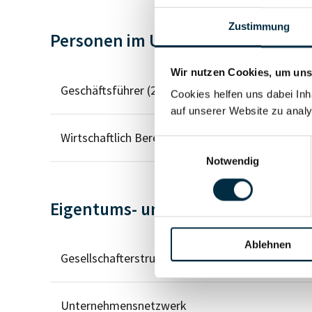
Zustimmung
Personen im Unternehmen
Wir nutzen Cookies, um unse
Geschäftsführer (2)
Cookies helfen uns dabei Inh
auf unserer Website zu analy
Wirtschaftlich Berechtigter
Einwilligungsauswahl
Notwendig
Eigentums- und Kontrollstruktur
Ablehnen
Gesellschafterstruktur
Unternehmensnetzwerk