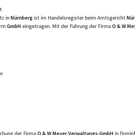
t.
tz in
Nürnberg
ist im Handelsregister beim Amtsgericht
Nü
orm
GmbH
eingetragen. Mit der Führung der Firma
O & W Me
er
lichung der Firma
O & W Meyer Verwaltungs-GmbH
in firmin