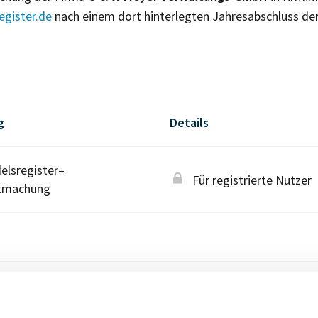
gister.de
nach einem dort hinterlegten Jahresabschluss de
g
Details
lsregister–
Für registrierte Nutzer
tmachung