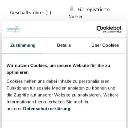
Für registrierte
Geschäftsführer (1)
Nutzer
Vollständiges
Wirtschaftlich
Unternehmensprofil
Zustimmung
Details
Über Cookies
Berechtigter
anfragen
Wir nutzen Cookies, um unsere Website für Sie zu
optimieren
Eigentums- und Kontrollstruktur
Cookies helfen uns dabei Inhalte zu personalisieren,
Funktionen für soziale Medien anbieten zu können und
die Zugriffe auf unserer Website zu analysieren. Weitere
Vollständiges
Informationen hierzu erhalten Sie auch in
Gesellschafterstruktur
Unternehmensprofil
unserer
Datenschutzerklärung
.
anfragen