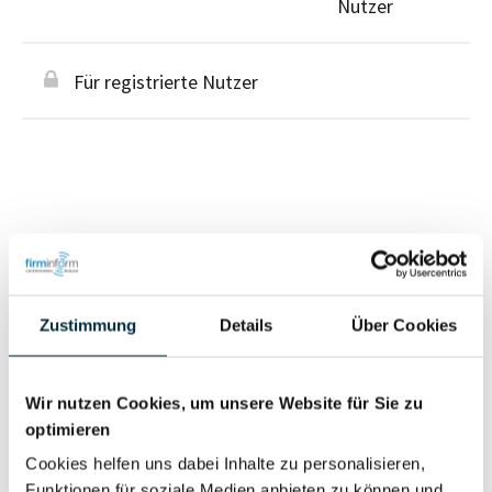
Nutzer
Für registrierte Nutzer
Personen im Unternehmen
Zustimmung
Details
Über Cookies
Für registrierte
Liquidator (1)
Nutzer
Wir nutzen Cookies, um unsere Website für Sie zu
optimieren
Vollständiges
Wirtschaftlich
Cookies helfen uns dabei Inhalte zu personalisieren,
Unternehmensprofil
Berechtigter
Funktionen für soziale Medien anbieten zu können und