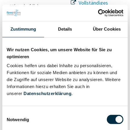
Vollständiges
Wirtschaftlich
Unternehmensprofil
Berechtigter
anfragen
Zustimmung
Details
Über Cookies
Eigentums- und Kontrollstruktur
Wir nutzen Cookies, um unsere Website für Sie zu
optimieren
Vollständiges
Cookies helfen uns dabei Inhalte zu personalisieren,
Gesellschafterstruktur
Unternehmensprofil
Funktionen für soziale Medien anbieten zu können und
anfragen
die Zugriffe auf unserer Website zu analysieren. Weitere
Informationen hierzu erhalten Sie auch in
unserer
Datenschutzerklärung
.
Vollständiges
Unternehmensnetzwerk
Unternehmensprofil
anfragen
Einwilligungsauswahl
Notwendig