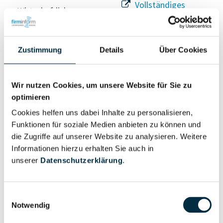
Vollständiges
Wirtschaftlich
Unternehmensprofil
Berechtigter
anfragen
Zustimmung
Details
Über Cookies
Eigentums- und Kontrollstruktur
Wir nutzen Cookies, um unsere Website für Sie zu
optimieren
Vollständiges
Cookies helfen uns dabei Inhalte zu personalisieren,
Gesellschafterstruktur
Unternehmensprofil
Funktionen für soziale Medien anbieten zu können und
anfragen
die Zugriffe auf unserer Website zu analysieren. Weitere
Informationen hierzu erhalten Sie auch in
unserer
Datenschutzerklärung
.
Vollständiges
Unternehmensnetzwerk
Unternehmensprofil
anfragen
Einwilligungsauswahl
Notwendig