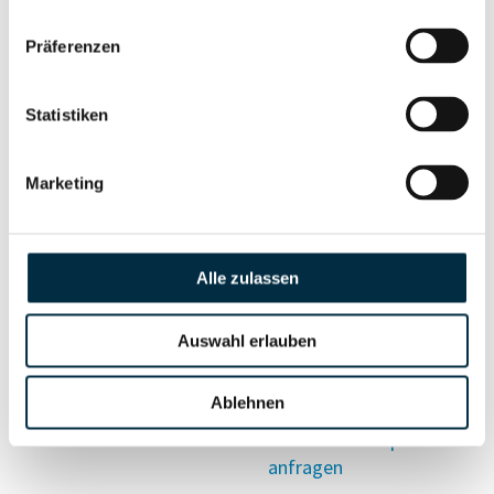
Vollständiges
Präferenzen
Wirtschaftlich
Unternehmensprofil
Berechtigten Pfad
anfragen
Statistiken
Marketing
Risikoinformationen
Alle zulassen
Vollständiges
PEP- und
Unternehmensprofil
Sanktionslistenstatus
anfragen
Auswahl erlauben
Ablehnen
Vollständiges
Insolvenzinformationen
Unternehmensprofil
anfragen