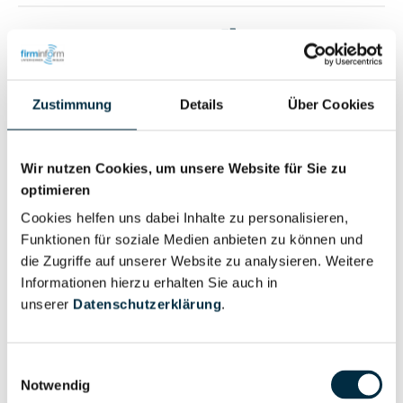
Vollständiges
Wirtschaftlich
Unternehmensprofil
Berechtigter
anfragen
Zustimmung
Details
Über Cookies
Eigentums- und Kontrollstruktur
Wir nutzen Cookies, um unsere Website für Sie zu
optimieren
Cookies helfen uns dabei Inhalte zu personalisieren,
Vollständiges
Funktionen für soziale Medien anbieten zu können und
Gesellschafterstruktur
Unternehmensprofil
die Zugriffe auf unserer Website zu analysieren. Weitere
anfragen
Informationen hierzu erhalten Sie auch in
unserer
Datenschutzerklärung
.
Vollständiges
Unternehmensnetzwerk
Unternehmensprofil
Einwilligungsauswahl
anfragen
Notwendig