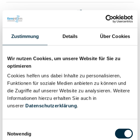
Vollständiges
Wirtschaftlich
Unternehmensprofil
Berechtigter
anfragen
Zustimmung
Details
Über Cookies
Eigentums- und Kontrollstruktur
Wir nutzen Cookies, um unsere Website für Sie zu
optimieren
Cookies helfen uns dabei Inhalte zu personalisieren,
Vollständiges
Funktionen für soziale Medien anbieten zu können und
Gesellschafterstruktur
Unternehmensprofil
die Zugriffe auf unserer Website zu analysieren. Weitere
anfragen
Informationen hierzu erhalten Sie auch in
unserer
Datenschutzerklärung
.
Vollständiges
Unternehmensnetzwerk
Unternehmensprofil
Einwilligungsauswahl
anfragen
Notwendig