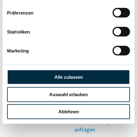
Vollständiges
Präferenzen
Wirtschaftlich
Unternehmensprofil
Berechtigten Pfad
anfragen
Statistiken
Marketing
Risikoinformationen
Alle zulassen
Vollständiges
PEP- und
Unternehmensprofil
Sanktionslistenstatus
anfragen
Auswahl erlauben
Ablehnen
Vollständiges
Insolvenzinformationen
Unternehmensprofil
anfragen