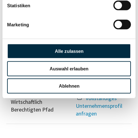
Eigentums- und Kontrollstruktur
Statistiken
Marketing
Vollständiges
Gesellschafterstruktur
Unternehmensprofil
anfragen
Alle zulassen
Vollständiges
Unternehmensnetzwerk
Auswahl erlauben
Unternehmensprofil
anfragen
Ablehnen
Vollständiges
Wirtschaftlich
Unternehmensprofil
Berechtigten Pfad
anfragen