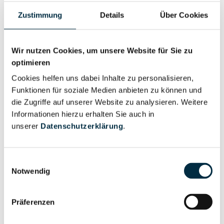
Zustimmung
Details
Über Cookies
Personen im Unternehmen
Wir nutzen Cookies, um unsere Website für Sie zu
optimieren
Für registrierte
Geschäftsführer (1)
Nutzer
Cookies helfen uns dabei Inhalte zu personalisieren,
Funktionen für soziale Medien anbieten zu können und
die Zugriffe auf unserer Website zu analysieren. Weitere
Für registrierte
Informationen hierzu erhalten Sie auch in
Liquidator (1)
Nutzer
unserer
Datenschutzerklärung
.
Vollständiges
Einwilligungsauswahl
Wirtschaftlich
Unternehmensprofil
Notwendig
Berechtigter
anfragen
Präferenzen