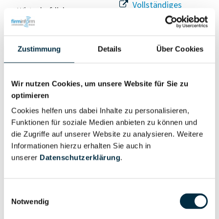
Vollständiges
Wirtschaftlich
Unternehmensprofil
Berechtigter
anfragen
Zustimmung
Details
Über Cookies
Eigentums- und Kontrollstruktur
Wir nutzen Cookies, um unsere Website für Sie zu
optimieren
Vollständiges
Cookies helfen uns dabei Inhalte zu personalisieren,
Gesellschafterstruktur
Unternehmensprofil
Funktionen für soziale Medien anbieten zu können und
anfragen
die Zugriffe auf unserer Website zu analysieren. Weitere
Informationen hierzu erhalten Sie auch in
unserer
Datenschutzerklärung
.
Vollständiges
Unternehmensnetzwerk
Unternehmensprofil
anfragen
Einwilligungsauswahl
Notwendig