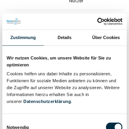
Nutzer
Vollständiges
Wirtschaftlich
Unternehmensprofil
Berechtigter
anfragen
Zustimmung
Details
Über Cookies
Wir nutzen Cookies, um unsere Website für Sie zu
Eigentums- und Kontrollstruktur
optimieren
Cookies helfen uns dabei Inhalte zu personalisieren,
Vollständiges
Funktionen für soziale Medien anbieten zu können und
Gesellschafterstruktur
die Zugriffe auf unserer Website zu analysieren. Weitere
Unternehmensprofil
Informationen hierzu erhalten Sie auch in
anfragen
unserer
Datenschutzerklärung
.
Vollständiges
Einwilligungsauswahl
Unternehmensnetzwerk
Unternehmensprofil
Notwendig