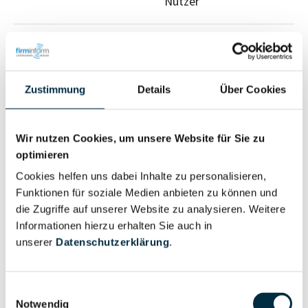
Nutzer
Vollständiges
Wirtschaftlich
Unternehmensprofil
Berechtigter
anfragen
Zustimmung
Details
Über Cookies
Wir nutzen Cookies, um unsere Website für Sie zu
Eigentums- und Kontrollstruktur
optimieren
Cookies helfen uns dabei Inhalte zu personalisieren,
Vollständiges
Funktionen für soziale Medien anbieten zu können und
Gesellschafterstruktur
die Zugriffe auf unserer Website zu analysieren. Weitere
Unternehmensprofil
Informationen hierzu erhalten Sie auch in
anfragen
unserer
Datenschutzerklärung
.
Vollständiges
Einwilligungsauswahl
Unternehmensnetzwerk
Unternehmensprofil
Notwendig