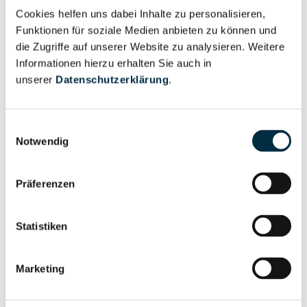
Cookies helfen uns dabei Inhalte zu personalisieren,
Vollständiges
Funktionen für soziale Medien anbieten zu können und
Wirtschaftlich
Unternehmensprofil
die Zugriffe auf unserer Website zu analysieren. Weitere
Berechtigter
Informationen hierzu erhalten Sie auch in
anfragen
unserer
Datenschutzerklärung
.
Einwilligungsauswahl
Eigentums- und Kontrollstruktur
Notwendig
Vollständiges
Präferenzen
Gesellschafterstruktur
Unternehmensprofil
anfragen
Statistiken
Vollständiges
Marketing
Unternehmensnetzwerk
Unternehmensprofil
anfragen