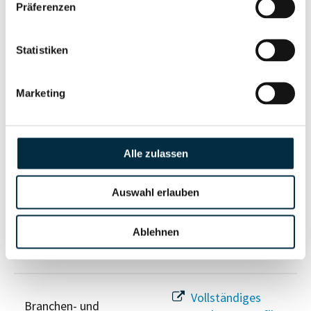
Unternehmensprofil
Präferenzen
Berechtigten Pfad
anfragen
Statistiken
Risikoinformationen
Marketing
Vollständiges
PEP- und
Unternehmensprofil
Alle zulassen
Sanktionslistenstatus
anfragen
Auswahl erlauben
Vollständiges
Insolvenzinformationen
Unternehmensprofil
Ablehnen
anfragen
Vollständiges
Branchen- und