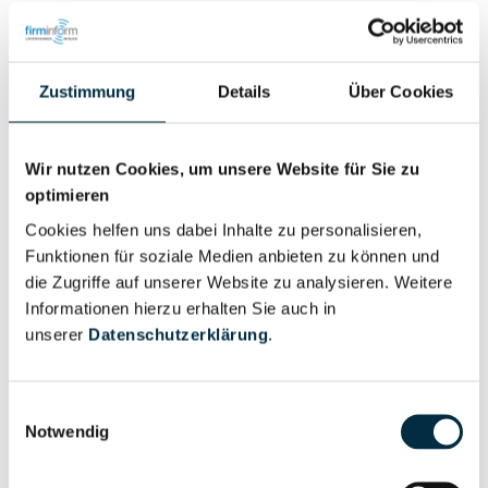
Zustimmung
Details
Über Cookies
Eigentums- und Kontrollstruktur
Wir nutzen Cookies, um unsere Website für Sie zu
optimieren
Vollständiges
Cookies helfen uns dabei Inhalte zu personalisieren,
Gesellschafterstruktur
Unternehmensprofil
Funktionen für soziale Medien anbieten zu können und
anfragen
die Zugriffe auf unserer Website zu analysieren. Weitere
Informationen hierzu erhalten Sie auch in
unserer
Datenschutzerklärung
.
Vollständiges
Unternehmensnetzwerk
Unternehmensprofil
anfragen
Einwilligungsauswahl
Notwendig
Vollständiges
Wirtschaftlich