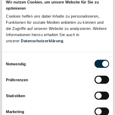
Wir nutzen Cookies, um unsere Website für Sie zu
optimieren
Für registrierte
Geschäftsführer (1)
Nutzer
Cookies helfen uns dabei Inhalte zu personalisieren,
Funktionen für soziale Medien anbieten zu können und
die Zugriffe auf unserer Website zu analysieren. Weitere
Vollständiges
Informationen hierzu erhalten Sie auch in
Wirtschaftlich
Unternehmensprofil
unserer
Datenschutzerklärung
.
Berechtigter
anfragen
Einwilligungsauswahl
Notwendig
Eigentums- und Kontrollstruktur
Präferenzen
Vollständiges
Gesellschafterstruktur
Unternehmensprofil
Statistiken
anfragen
Marketing