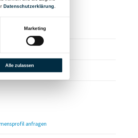
er
Datenschutzerklärung
.
mensprofil anfragen
Marketing
mensprofil anfragen
Alle zulassen
mensprofil anfragen
mensprofil anfragen