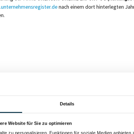
unternehmensregister.de
nach einem dort hinterlegten Jah
en.
Für registrierte Nutzer
Details
Vollständiges Unterneh
re Website für Sie zu optimieren
alte zu personalisieren, Funktionen für soziale Medien anbieten 