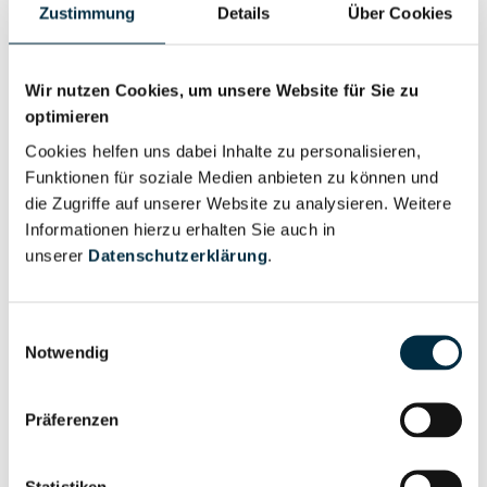
Zustimmung
Details
Über Cookies
Wir nutzen Cookies, um unsere Website für Sie zu
optimieren
Personen im Unternehmen
Cookies helfen uns dabei Inhalte zu personalisieren,
Funktionen für soziale Medien anbieten zu können und
die Zugriffe auf unserer Website zu analysieren. Weitere
Für registrierte
Geschäftsführer (1)
Informationen hierzu erhalten Sie auch in
Nutzer
unserer
Datenschutzerklärung
.
Vollständiges
Wirtschaftlich
Einwilligungsauswahl
Unternehmensprofil
Berechtigter
Notwendig
anfragen
Präferenzen
Eigentums- und Kontrollstruktur