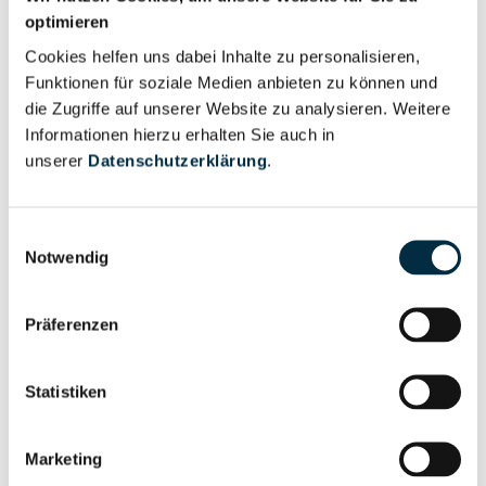
Unternehmensnetzwerk
Unternehmensprofil
optimieren
anfragen
Cookies helfen uns dabei Inhalte zu personalisieren,
Funktionen für soziale Medien anbieten zu können und
die Zugriffe auf unserer Website zu analysieren. Weitere
Vollständiges
Wirtschaftlich
Informationen hierzu erhalten Sie auch in
Unternehmensprofil
Berechtigten Pfad
unserer
Datenschutzerklärung
.
anfragen
Einwilligungsauswahl
Notwendig
Risikoinformationen
Präferenzen
Vollständiges
PEP- und
Unternehmensprofil
Sanktionslistenstatus
Statistiken
anfragen
Marketing
Vollständiges