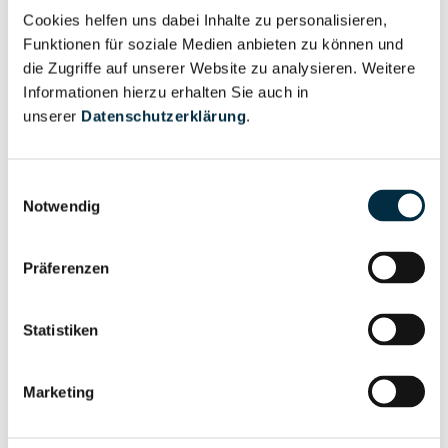
Cookies helfen uns dabei Inhalte zu personalisieren,
Vollständiges
Funktionen für soziale Medien anbieten zu können und
Wirtschaftlich
Unternehmensprofil
die Zugriffe auf unserer Website zu analysieren. Weitere
Berechtigter
Informationen hierzu erhalten Sie auch in
anfragen
unserer
Datenschutzerklärung
.
Einwilligungsauswahl
Eigentums- und Kontrollstruktur
Notwendig
Vollständiges
Präferenzen
Gesellschafterstruktur
Unternehmensprofil
anfragen
Statistiken
Vollständiges
Marketing
Unternehmensnetzwerk
Unternehmensprofil
anfragen