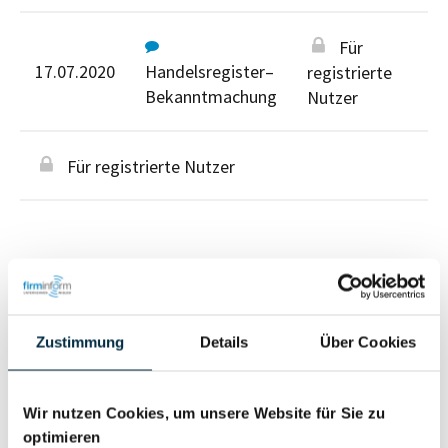
Für
17.07.2020
Handelsregister–
registrierte
Bekanntmachung
Nutzer
Für registrierte Nutzer
Personen im Unternehmen
Zustimmung
Details
Über Cookies
Für registrierte
Liquidator (1)
Wir nutzen Cookies, um unsere Website für Sie zu
Nutzer
optimieren