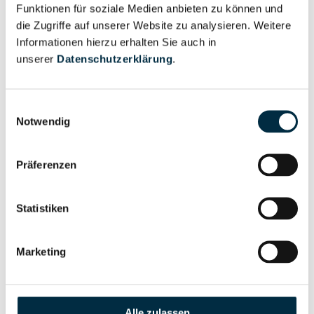
Unternehmensprofil
Funktionen für soziale Medien anbieten zu können und
Berechtigter
anfragen
die Zugriffe auf unserer Website zu analysieren. Weitere
Informationen hierzu erhalten Sie auch in
unserer
Datenschutzerklärung
.
Eigentums- und Kontrollstruktur
Einwilligungsauswahl
Notwendig
Vollständiges
Gesellschafterstruktur
Unternehmensprofil
Präferenzen
anfragen
Statistiken
Vollständiges
Unternehmensnetzwerk
Unternehmensprofil
anfragen
Marketing
Vollständiges
Wirtschaftlich
Alle zulassen