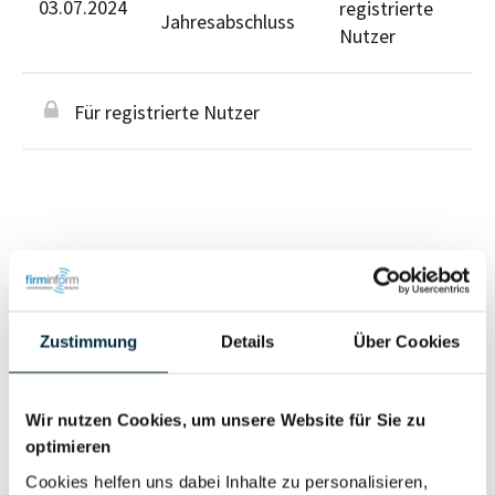
03.07.2024
registrierte
Jahresabschluss
Nutzer
Für registrierte Nutzer
Personen im Unternehmen
Zustimmung
Details
Über Cookies
Für registrierte
Geschäftsführer (2)
Nutzer
Wir nutzen Cookies, um unsere Website für Sie zu
optimieren
Vollständiges
Cookies helfen uns dabei Inhalte zu personalisieren,
Wirtschaftlich