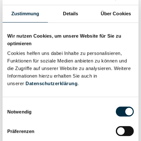
Zustimmung
Details
Über Cookies
Personen im Unternehmen
Wir nutzen Cookies, um unsere Website für Sie zu
optimieren
Für registrierte
Geschäftsführer (1)
Cookies helfen uns dabei Inhalte zu personalisieren,
Nutzer
Funktionen für soziale Medien anbieten zu können und
die Zugriffe auf unserer Website zu analysieren. Weitere
Informationen hierzu erhalten Sie auch in
Für registrierte
Prokurist (2)
unserer
Datenschutzerklärung
.
Nutzer
Einwilligungsauswahl
Vollständiges
Wirtschaftlich
Notwendig
Unternehmensprofil
Berechtigter
anfragen
Präferenzen