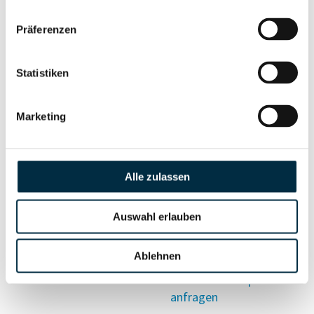
Vollständiges
Präferenzen
Wirtschaftlich
Unternehmensprofil
Berechtigten Pfad
anfragen
Statistiken
Marketing
Risikoinformationen
Alle zulassen
Vollständiges
PEP- und
Unternehmensprofil
Sanktionslistenstatus
anfragen
Auswahl erlauben
Ablehnen
Vollständiges
Insolvenzinformationen
Unternehmensprofil
anfragen