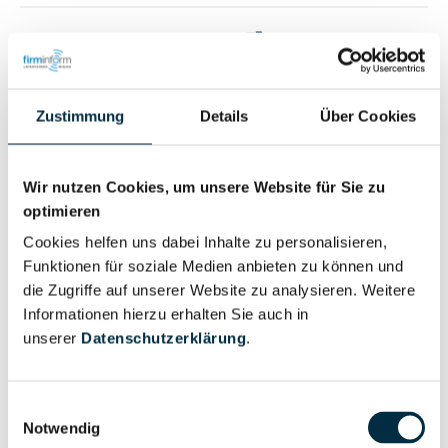
Vollständiges
Wirtschaftlich
Unternehmensprofil
Berechtigter
anfragen
Zustimmung
Details
Über Cookies
Eigentums- und Kontrollstruktur
Wir nutzen Cookies, um unsere Website für Sie zu
optimieren
Cookies helfen uns dabei Inhalte zu personalisieren,
Vollständiges
Funktionen für soziale Medien anbieten zu können und
Gesellschafterstruktur
Unternehmensprofil
die Zugriffe auf unserer Website zu analysieren. Weitere
anfragen
Informationen hierzu erhalten Sie auch in
unserer
Datenschutzerklärung
.
Vollständiges
Unternehmensnetzwerk
Unternehmensprofil
Einwilligungsauswahl
anfragen
Notwendig