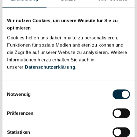
Wir nutzen Cookies, um unsere Website für Sie zu
Personen im Unternehmen
optimieren
Cookies helfen uns dabei Inhalte zu personalisieren,
Funktionen für soziale Medien anbieten zu können und
Für registrierte
Geschäftsführer (1)
die Zugriffe auf unserer Website zu analysieren. Weitere
Nutzer
Informationen hierzu erhalten Sie auch in
unserer
Datenschutzerklärung
.
Vollständiges
Wirtschaftlich
Unternehmensprofil
Berechtigter
Einwilligungsauswahl
anfragen
Notwendig
Präferenzen
Eigentums- und Kontrollstruktur
Statistiken