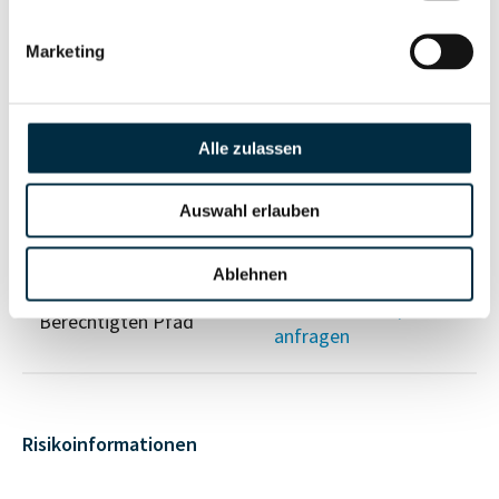
Vollständiges
Gesellschafterstruktur
Unternehmensprofil
Marketing
anfragen
Vollständiges
Alle zulassen
Unternehmensnetzwerk
Unternehmensprofil
anfragen
Auswahl erlauben
Ablehnen
Vollständiges
Wirtschaftlich
Unternehmensprofil
Berechtigten Pfad
anfragen
Risikoinformationen